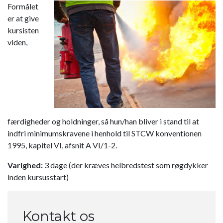
Formålet
er at give
kursisten
viden,
færdigheder og holdninger, så hun/han bliver i stand til at
indfri minimumskravene i henhold til STCW konventionen
1995, kapitel VI, afsnit A VI/1-2.
Varighed:
3 dage (der kræves helbredstest som røgdykker
inden kursusstart)
Kontakt os